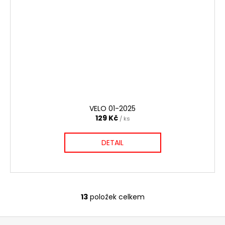
VELO 01-2025
129 Kč
/ ks
DETAIL
13
položek celkem
O
v
Z
l