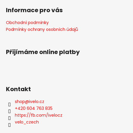
á
á
Informace pro vás
d
p
a
a
Obchodní podmínky
c
t
Podmínky ochrany osobních údajů
í
í
p
r
v
Přijímáme online platby
k
y
v
ý
p
Kontakt
i
s
shop
@
ivelo.cz
u
+420 604 763 835
https://fb.com/ivelocz
velo_czech