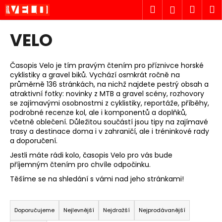
K
Přejít
Hledat
Náku
M
Přihlášen
na
o
obsah
Zpět
Zpět
košík
š
VELO
í
C
k
o
Časopis Velo je tím pravým čtením pro příznivce horské
cyklistiky a gravel biků. Vychází osmkrát ročně na
p
průměrně 136 stránkách, na nichž najdete pestrý obsah a
o
atraktivní fotky: novinky z MTB a gravel scény, rozhovory
t
se zajímavými osobnostmi z cyklistiky, reportáže, příběhy,
podrobné recenze kol, ale i komponentů a doplňků,
ř
včetně oblečení. Důležitou součástí jsou tipy na zajímavé
e
trasy a destinace doma i v zahraničí, ale i tréninkové rady
a doporučení.
b
u
Jestli máte rádi kolo, časopis Velo pro vás bude
příjemným čtením pro chvíle odpočinku.
j
Těšíme se na shledání s vámi nad jeho stránkami!
e
t
Ř
e
a
Doporučujeme
Nejlevnější
Nejdražší
Nejprodávanější
n