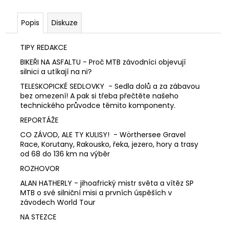
Popis
Diskuze
TIPY REDAKCE
BIKEŘI NA ASFALTU - Proč MTB závodníci objevují
silnici a utíkají na ni?
TELESKOPICKÉ SEDLOVKY - Sedla dolů a za zábavou
bez omezení! A pak si třeba přečtěte našeho
technického průvodce těmito komponenty.
REPORTÁŽE
CO ZÁVOD, ALE TY KULISY! - Wörthersee Gravel
Race, Korutany, Rakousko, řeka, jezero, hory a trasy
od 68 do 136 km na výběr
ROZHOVOR
ALAN HATHERLY - jihoafrický mistr světa a vítěz SP
MTB o své silniční misi a prvních úspěších v
závodech World Tour
NA STEZCE