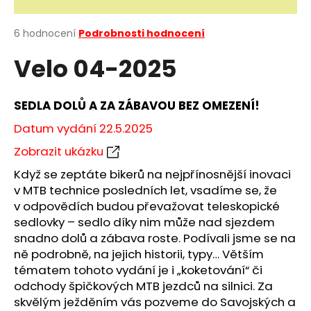
a
j
Průměrné
6 hodnocení
Podrobnosti hodnocení
hodnocení
í
Velo 04-2025
produktu
t
je
?
5,0
z
SEDLA DOLŮ A ZA ZÁBAVOU BEZ OMEZENÍ!
5
hvězdiček.
Datum vydání 22.5.2025
Zobrazit ukázku
HLEDAT
Když se zeptáte bikerů na nejpřínosnější inovaci
v MTB technice posledních let, vsadíme se, že
v odpovědích budou převažovat teleskopické
D
sedlovky – sedlo díky nim může nad sjezdem
o
snadno dolů a zábava roste. Podívali jsme se na
p
ně podrobně, na jejich historii, typy… Větším
o
tématem tohoto vydání je i „koketování“ či
r
odchody špičkových MTB jezdců na silnici. Za
u
skvělým ježděním vás pozveme do Savojských a