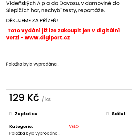
č
Vídeňských Alp a do Davosu, v domovině do
u
Slepičích hor, nechybí testy, reportáže.
j
DĚKUJEME ZA PŘÍZEŇ!
e
m
Toto vydání již lze zakoupit jen v digitální
e
verzi -
www.digiport.cz
DÁREK
-
VELO
Položka byla vyprodána…
PŘEDPLATNÉ
2026
258
Kč
129 Kč
/ ks
Měrná
cena:
Zeptat se
Sdílet
Kategorie
:
VELO
Položka byla vyprodána…