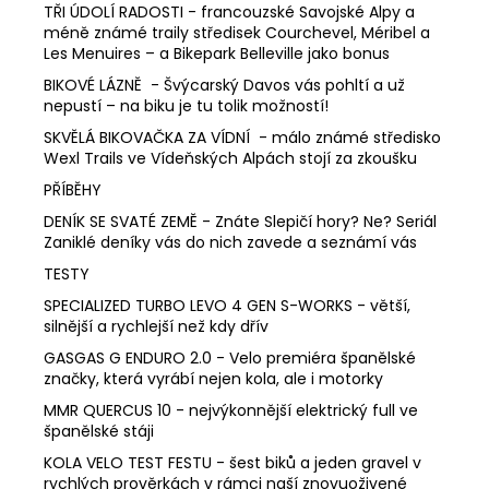
TŘI ÚDOLÍ RADOSTI - francouzské Savojské Alpy a
méně známé traily středisek Courchevel, Méribel a
Les Menuires – a Bikepark Belleville jako bonus
BIKOVÉ LÁZNĚ - Švýcarský Davos vás pohltí a už
nepustí – na biku je tu tolik možností!
SKVĚLÁ BIKOVAČKA ZA VÍDNÍ - málo známé středisko
Wexl Trails ve Vídeňských Alpách stojí za zkoušku
PŘÍBĚHY
DENÍK SE SVATÉ ZEMĚ - Znáte Slepičí hory? Ne? Seriál
Zaniklé deníky vás do nich zavede a seznámí vás
TESTY
SPECIALIZED TURBO LEVO 4 GEN S-WORKS - větší,
silnější a rychlejší než kdy dřív
GASGAS G ENDURO 2.0 - Velo premiéra španělské
značky, která vyrábí nejen kola, ale i motorky
MMR QUERCUS 10 - nejvýkonnější elektrický full ve
španělské stáji
KOLA VELO TEST FESTU - šest biků a jeden gravel v
rychlých prověrkách v rámci naší znovuoživené