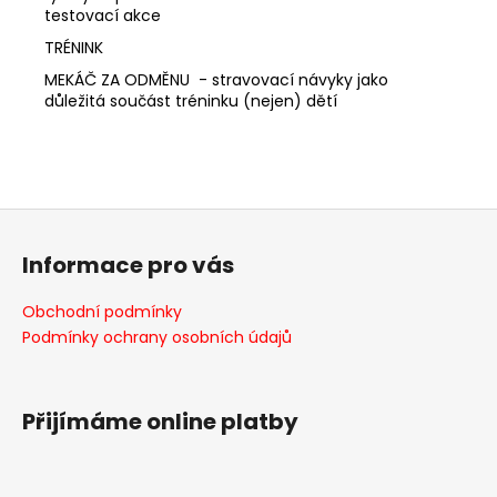
testovací akce
TRÉNINK
MEKÁČ ZA ODMĚNU - stravovací návyky jako
důležitá součást tréninku (nejen) dětí
Z
á
Informace pro vás
p
a
Obchodní podmínky
t
Podmínky ochrany osobních údajů
í
Přijímáme online platby