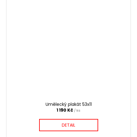
Umělecký plakát 53x11
1 190 Kč
/ ks
DETAIL