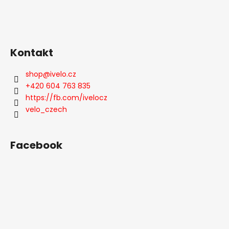
y
v
ý
p
Kontakt
i
s
shop
@
ivelo.cz
u
+420 604 763 835
https://fb.com/ivelocz
velo_czech
Facebook