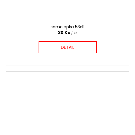
samolepka 53x11
30 Kč
/ ks
DETAIL