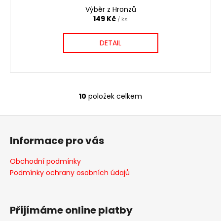
Výběr z Hronzů
149 Kč
/ ks
DETAIL
10
položek celkem
O
v
Z
l
á
á
Informace pro vás
d
p
a
a
Obchodní podmínky
c
t
Podmínky ochrany osobních údajů
í
í
p
r
v
Přijímáme online platby
k