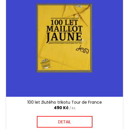
č
u
j
e
m
e
53X11
03-
2026
129
Kč
100 let žlutého trikotu Tour de France
490 Kč
/ ks
DETAIL