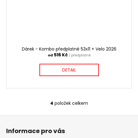
Dárek - Kombo předplatné 53x11 + Velo 2026
516 Kč
od
/ předplatné
DETAIL
4
položek celkem
O
v
Z
l
á
á
Informace pro vás
d
p