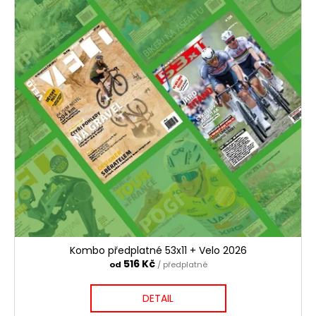
č
u
j
e
m
e
VUELTA
A
ESPAÑA
590
Kč
Kombo předplatné 53x11 + Velo 2026
516 Kč
od
/ předplatné
DETAIL