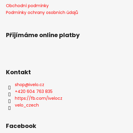
a
a
Obchodní podmínky
c
t
Podmínky ochrany osobních údajů
í
í
p
r
v
Přijímáme online platby
k
y
v
ý
p
Kontakt
i
s
shop
@
ivelo.cz
u
+420 604 763 835
https://fb.com/ivelocz
velo_czech
Facebook