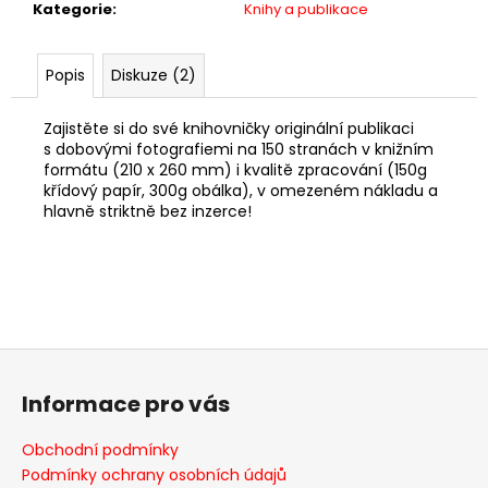
Kategorie
:
Knihy a publikace
Popis
Diskuze (2)
Zajistěte si do své knihovničky originální publikaci
s dobovými fotografiemi na 150 stranách v knižním
formátu (210 x 260 mm) i kvalitě zpracování (150g
křídový papír, 300g obálka), v omezeném nákladu a
hlavně striktně bez inzerce!
Z
á
Informace pro vás
p
a
Obchodní podmínky
t
Podmínky ochrany osobních údajů