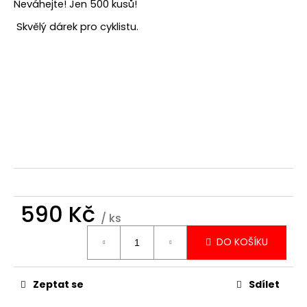
Neváhejte! Jen 500 kusů!
Skvělý dárek pro cyklistu.
590 Kč
/ ks
Měrná
DO KOŠÍKU
cena:
Zeptat se
Sdílet