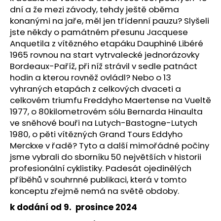
č
dní a že mezi závody, tehdy ještě oběma
u
konanými na jaře, měl jen třídenní pauzu? Slyšeli
j
jste někdy o památném přesunu Jacquese
e
Anquetila z vítězného etapáku Dauphiné Libéré
m
1965 rovnou na start vytrvalecké jednorázovky
e
Bordeaux-Paříž, při níž strávil v sedle patnáct
hodin a kterou rovněž ovládl? Nebo o 13
53X11
vyhraných etapách z celkových dvaceti a
02-
celkovém triumfu Freddyho Maertense na Vueltě
2026
1977, o 80kilometrovém sólu Bernarda Hinaulta
129
ve sněhové bouři na Lutych-Bastogne-Lutych
Kč
1980, o pěti vítězných Grand Tours Eddyho
Merckxe v řadě? Tyto a další mimořádné počiny
jsme vybrali do sborníku 50 největších v historii
profesionální cyklistiky. Padesát ojedinělých
příběhů v souhrnné publikaci, která v tomto
konceptu zřejmě nemá na světě obdoby.
k dodání od 9. prosince 2024