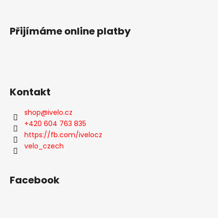
í
Přijímáme online platby
Kontakt
shop
@
ivelo.cz
+420 604 763 835
https://fb.com/ivelocz
velo_czech
Facebook