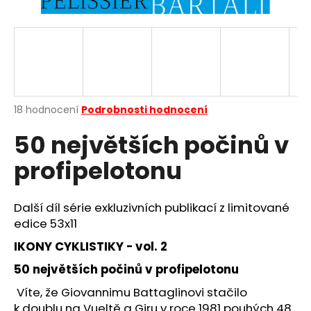
a
j
í
t
?
Průměrné
18 hodnocení
Podrobnosti hodnocení
hodnocení
50 největších počinů v
produktu
je
HLEDAT
profipelotonu
4,2
z
5
hvězdiček.
Další díl série exkluzivních publikací z limitované
D
edice 53x11
o
IKONY CYKLISTIKY - vol. 2
p
o
50 největších počinů v profipelotonu
r
Víte, že Giovannimu Battaglinovi stačilo
u
k doublu na Vueltě a Giru v roce 1981 pouhých 48