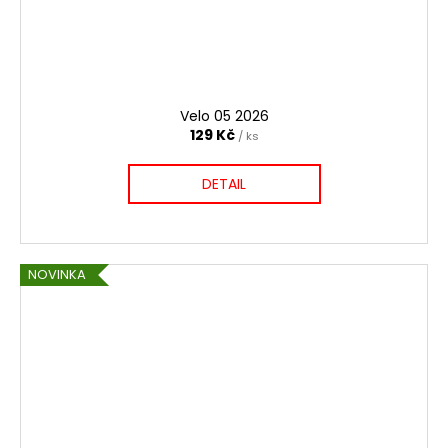
a
j
í
t
Velo 05 2026
?
129 Kč
/ ks
DETAIL
HLEDAT
NOVINKA
D
o
p
o
r
u