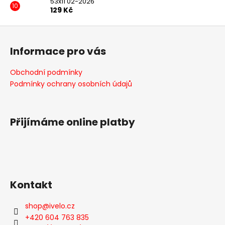
53x11 02-2026
129 Kč
Z
á
Informace pro vás
p
a
Obchodní podmínky
t
Podmínky ochrany osobních údajů
í
Přijímáme online platby
Kontakt
shop
@
ivelo.cz
+420 604 763 835