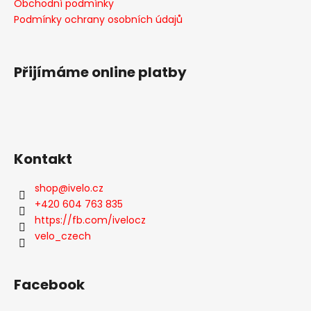
a
Obchodní podmínky
c
t
Podmínky ochrany osobních údajů
í
í
p
r
v
Přijímáme online platby
k
y
v
ý
p
Kontakt
i
s
shop
@
ivelo.cz
u
+420 604 763 835
https://fb.com/ivelocz
velo_czech
Facebook