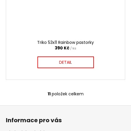
Triko 53x11 Rainbow pastorky
390 Kč
/ ks
DETAIL
11
položek celkem
O
v
Z
l
á
á
Informace pro vás
d
p
a