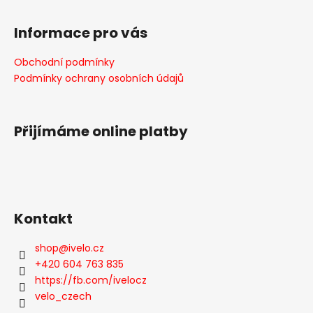
č
Z
l
u
á
á
Informace pro vás
j
d
p
e
a
a
m
Obchodní podmínky
c
t
e
Podmínky ochrany osobních údajů
í
í
p
r
VELO
v
Přijímáme online platby
02-
2026
k
y
129
Kč
v
ý
p
Kontakt
i
s
shop
@
ivelo.cz
u
+420 604 763 835
https://fb.com/ivelocz
velo_czech