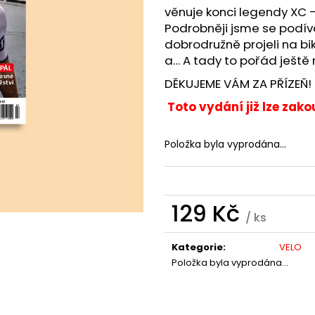
VELO PŘEDPLATNÉ 2026
VUELTA A ESPAÑ
věnuje konci legendy XC –
258 Kč
590 Kč
Podrobněji jsme se podív
dobrodružně projeli na bi
a… A tady to pořád ještě 
DĚKUJEME VÁM ZA PŘÍZEŇ!
Toto vydání již lze zakou
Položka byla vyprodána…
129 Kč
/ ks
Měrná
cena:
Kategorie
:
VELO
Položka byla vyprodána…