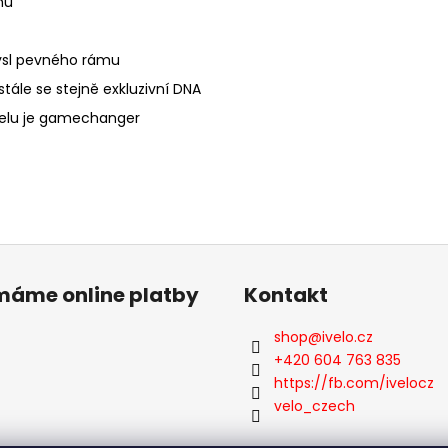
hu
mysl pevného rámu
stále se stejně exkluzivní DNA
velu je gamechanger
ímáme online platby
Kontakt
shop
@
ivelo.cz
+420 604 763 835
https://fb.com/ivelocz
velo_czech