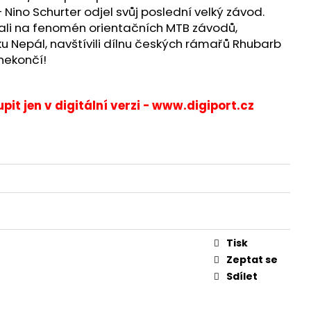
A
 Nino Schurter odjel svůj poslední velký závod.
ali na fenomén orientačních MTB závodů,
ku Nepál, navštívili dílnu českých rámařů Rhubarb
nekončí!
pit jen v digitální verzi -
www.digiport.cz
Tisk
Zeptat se
Sdílet