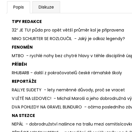
Popis
Diskuze
TIPY REDAKCE
32“ JE TU!
půda pro opět větší průměr kol je připravena
NINO SCHURTER SE ROZLOUČIL -
Jaký je odkaz legendy?
FENOMÉN
MTBO -
rychlé nohy bez chytré hlavy v téhle disciplíně 
PŘÍBĚH
RHUBARB -
další z pokračovatelů české rámařské školy
REPORTÁŽE
RALLYE SUDETY -
lety neměnné důvody, proč se vracet
V LÉTĚ NA LEDOVEC! -
Michal Maroši a jeho dobrodružná v
DVA POHLEDY NA GRAVEL BLINDURO -
očima posledního zá
NA STEZCE
NEPÁL -
dobrodružství našince na trailu mezi osmitisícov