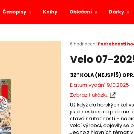
Časopisy
Knihy
Oblečení
Dárky
Co potřebujete najít?
Průměrné
6 hodnocení
Podrobnosti h
hodnocení
Velo 07-202
produktu
HLEDAT
je
4,5
z
32“ KOLA (NEJSPÍŠ) OP
5
Doporučujeme
hvězdiček.
Datum vydání 9.10.2025
Zobrazit ukázku
Už když do horských kol vs
jistě neskončí a proč ne r
stává skutečností – nabídk
velcí výrobci, objevily se 
Jedno z hlavních témat V