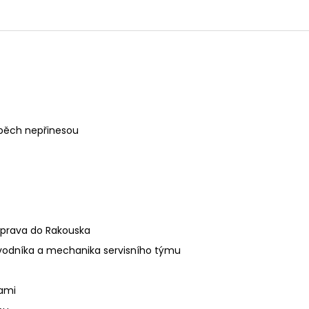
úspěch nepřinesou
ýprava do Rakouska
vodníka a mechanika servisního týmu
kami