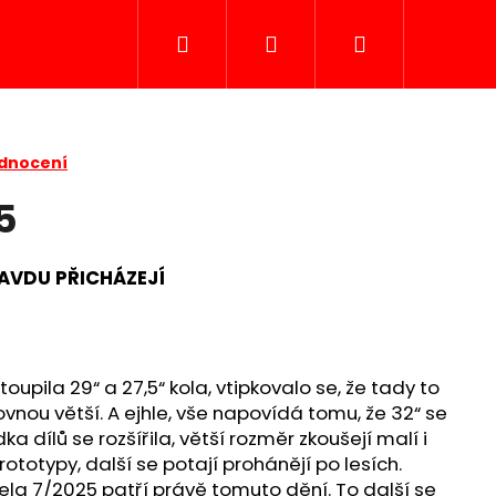
Hledat
Přihlášení
Nákupní
košík
odnocení
5
RAVDU PŘICHÁZEJÍ
toupila 29“ a 27,5“ kola, vtipkovalo se, že tady to
ovnou větší. A ejhle, vše napovídá tomu, že 32“ se
Následující
a dílů se rozšířila, větší rozměr zkoušejí malí i
prototypy, další se potají prohánějí po lesích.
ela 7/2025 patří právě tomuto dění. To další se