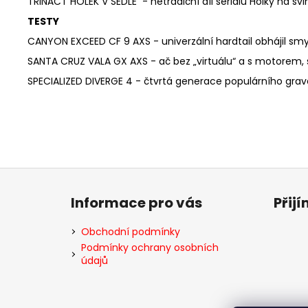
TŘINÁCT HOLEK V SEDLE -
netradiční díl seriálu Holky na švi
TESTY
CANYON EXCEED CF 9 AXS -
univerzální hardtail obhájil s
SANTA CRUZ VALA GX AXS -
ač bez „virtuálu“ a s motorem, 
SPECIALIZED DIVERGE 4 -
čtvrtá generace populárního gra
Z
á
Informace pro vás
Přij
p
a
Obchodní podmínky
t
Podmínky ochrany osobních
údajů
í