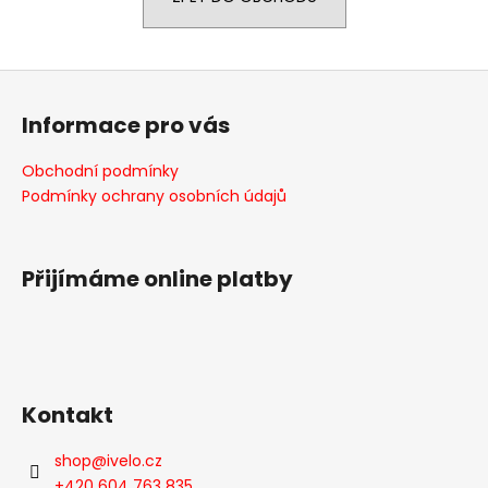
a
j
Z
í
á
t
Informace pro vás
p
?
a
Obchodní podmínky
t
Podmínky ochrany osobních údajů
í
HLEDAT
Přijímáme online platby
D
o
p
Kontakt
o
r
shop
@
ivelo.cz
u
+420 604 763 835