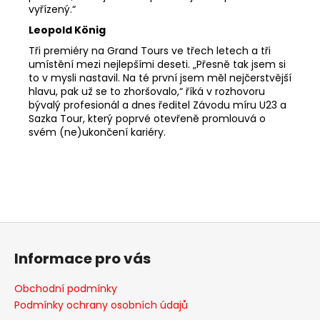
vyřízený.“
Leopold König
Tři premiéry na Grand Tours ve třech letech a tři
umístění mezi nejlepšími deseti. „Přesně tak jsem si
to v mysli nastavil. Na té první jsem měl nejčerstvější
hlavu, pak už se to zhoršovalo,“ říká v rozhovoru
bývalý profesionál a dnes ředitel Závodu míru U23 a
Sazka Tour, který poprvé otevřeně promlouvá o
svém (ne)ukončení kariéry.
Z
á
Informace pro vás
p
a
Obchodní podmínky
t
Podmínky ochrany osobních údajů