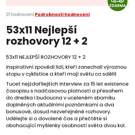
a
ZDARMA
D
j
Průměrné
21 hodnocení
Podrobnosti hodnocení
hodnocení
A
í
53x11 Nejlepší
produktu
t
je
R
rozhovory 12 + 2
?
3,6
z
M
5
hvězdiček.
53x11 NEJLEPŠÍ ROZHOVORY 12 + 2
A
inspirativní zpovědi lidí, kteří zanechali výraznou
HLEDAT
stopu v cyklistice a kteří mají světu co sdělit
Tucet nejzdařilejších interview za 15 let existence
časopisu s nadčasovou platností a přesahem
D
do dneška i budoucna v uceleném sborníku
o
doplněných aktuálními poznámkami a dva
p
bonusové, dosud nezveřejněné rozhovory.
o
Udělejte si o dovolené čas a přečtěte si
r
obohacující myšlenky osobností světa dvou kol.
u