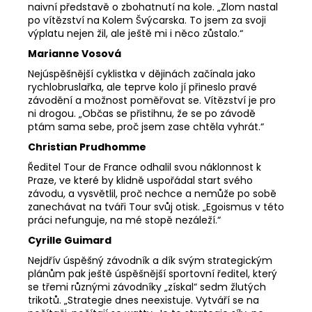
naivní představě o zbohatnutí na kole. „Zlom nastal
po vítězství na Kolem Švýcarska. To jsem za svoji
výplatu nejen žil, ale ještě mi i něco zůstalo.“
Marianne Vosová
Nejúspěšnější cyklistka v dějinách začínala jako
rychlobruslařka, ale teprve kolo jí přineslo pravé
závodění a možnost poměřovat se. Vítězství je pro
ni drogou. „Občas se přistihnu, že se po závodě
ptám sama sebe, proč jsem zase chtěla vyhrát.“
Christian Prudhomme
Ředitel Tour de France odhalil svou náklonnost k
Praze, ve které by klidně uspořádal start svého
závodu, a vysvětlil, proč nechce a nemůže po sobě
zanechávat na tváři Tour svůj otisk. „Egoismus v této
práci nefunguje, na mé stopě nezáleží.“
Cyrille Guimard
Nejdřív úspěšný závodník a dík svým strategickým
plánům pak ještě úspěšnější sportovní ředitel, který
se třemi různými závodníky „získal“ sedm žlutých
trikotů. „Strategie dnes neexistuje. Vytváří se na