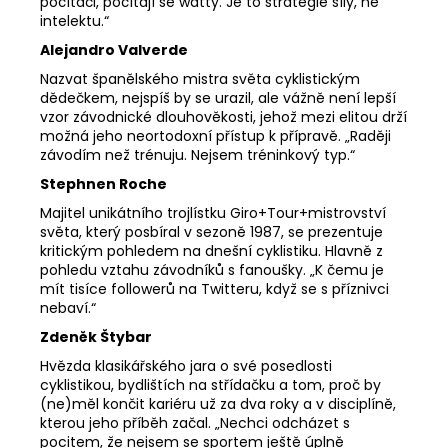
počítači, počítají se watty. Je to strategie síly, ne
intelektu.“
Alejandro Valverde
Nazvat španělského mistra světa cyklistickým
dědečkem, nejspíš by se urazil, ale vážně není lepší
vzor závodnické dlouhověkosti, jehož mezi elitou drží
možná jeho neortodoxní přístup k přípravě. „Raději
závodím než trénuju. Nejsem tréninkový typ.“
Stephnen Roche
Majitel unikátního trojlístku Giro+Tour+mistrovství
světa, který posbíral v sezoně 1987, se prezentuje
kritickým pohledem na dnešní cyklistiku. Hlavně z
pohledu vztahu závodníků s fanoušky. „K čemu je
mít tisíce followerů na Twitteru, když se s příznivci
nebaví.“
Zdeněk Štybar
Hvězda klasikářského jara o své posedlosti
cyklistikou, bydlištích na střídačku a tom, proč by
(ne)měl končit kariéru už za dva roky a v disciplíně,
kterou jeho příběh začal. „Nechci odcházet s
pocitem, že nejsem se sportem ještě úplně