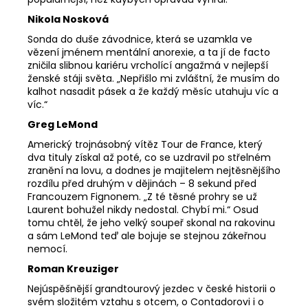
Nikola Nosková
Sonda do duše závodnice, která se uzamkla ve
vězení jménem mentální anorexie, a ta jí de facto
zničila slibnou kariéru vrcholící angažmá v nejlepší
ženské stáji světa. „Nepřišlo mi zvláštní, že musím do
kalhot nasadit pásek a že každý měsíc utahuju víc a
víc.“
Greg LeMond
Americký trojnásobný vítěz Tour de France, který
dva tituly získal až poté, co se uzdravil po střelném
zranění na lovu, a dodnes je majitelem nejtěsnějšího
rozdílu před druhým v dějinách – 8 sekund před
Francouzem Fignonem. „Z té těsné prohry se už
Laurent bohužel nikdy nedostal. Chybí mi.“ Osud
tomu chtěl, že jeho velký soupeř skonal na rakovinu
a sám LeMond teď ale bojuje se stejnou zákeřnou
nemocí.
Roman Kreuziger
Nejúspěšnější grandtourový jezdec v české historii o
svém složitém vztahu s otcem, o Contadorovi i o