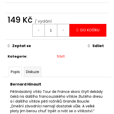
č
u
j
149 Kč
e
/ vydání
m
Měrná
e
DO KOŠÍKU
cena:
53X11
Zeptat se
Sdílet
02-
2026
Kategorie
:
53x11
129
Kč
Popis
Diskuze
Bernard Hinault
Pětinásobný vítěz Tour de France skoro čtyři dekády
čeká na dalšího francouzského vítěze žlutého dresu
a i dalšího vítěze pěti ročníků Grande Boucle:
„Dnešní závodníci nemají dostatek vůle. A velké
platy jim berou chuť trpět a rvát se o vítězství.“