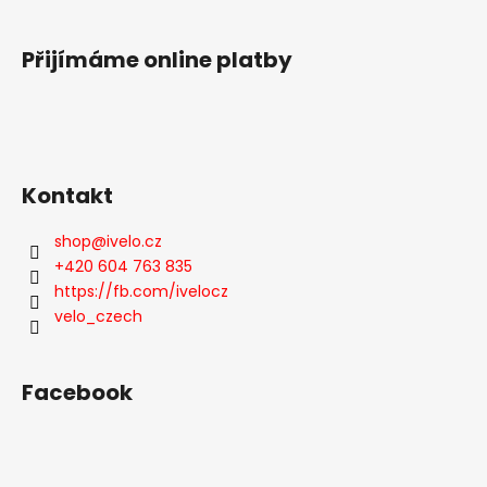
í
Přijímáme online platby
Kontakt
shop
@
ivelo.cz
+420 604 763 835
https://fb.com/ivelocz
velo_czech
Facebook