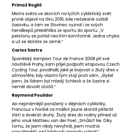
Primož Roglič
Mistra světa ve skocích na lyžích cyklistický svět
prvně objevil na Giru 2016, kde nečekaně ovládl
časovku, a tam se Slovinec vyznal i ze svých
hendikepů přeběhlíka ze sportu do sportu. „V
pelotonu se pořád necítím komfortně. Jedna chyba
a už se sbíráte ze země.“
Carlos Sastre
Španělský šampion Tour de France 2008 při své
návštěvě Prahy, kam přijel podpořit etapovou Czech
Cycling Tour, poodhalil, jaké je bojovat o žlutý dres v
atmosféře, kdy vlastní tým stojí proti vám. „Slyšel
jsem, že lídrem byl mladý Schleck a že Sastre si
neměl dovolit útočit.“
Raymond Poulidor
Asi nejznámější poražený v dějinách cyklistiky,
Francouz v honbě za maillot jaune skončil pětkrát
třetí a dvakrát druhý. Žlutý dres do rodiny přinesl až
jeho vnuk Mathieu van der Poel. „Smůla? Ne. Díky
tomu, že jsem nikdy nevyhrál, jsem možná
populárnější, než kdybych opravdu vyhrál.“